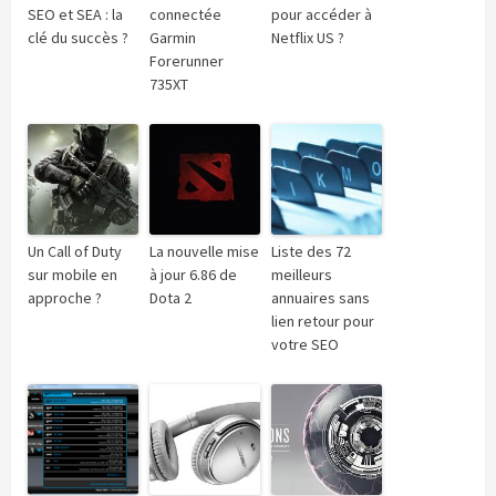
SEO et SEA : la
connectée
pour accéder à
clé du succès ?
Garmin
Netflix US ?
Forerunner
735XT
Un Call of Duty
La nouvelle mise
Liste des 72
sur mobile en
à jour 6.86 de
meilleurs
approche ?
Dota 2
annuaires sans
lien retour pour
votre SEO