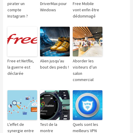
pirater un
DriverMax pour
Free Mobile
compte
Windows
vont enfin être
Instagram ?
dédommagé
Free et Netflix,
Alien jusqu’au
Aborder les
la guerre est
bout des pieds !
visiteurs d’un
déclarée
salon
commercial
L’effet de
Test de la
Quels sont les
synergie entre
montre
meilleurs VPN