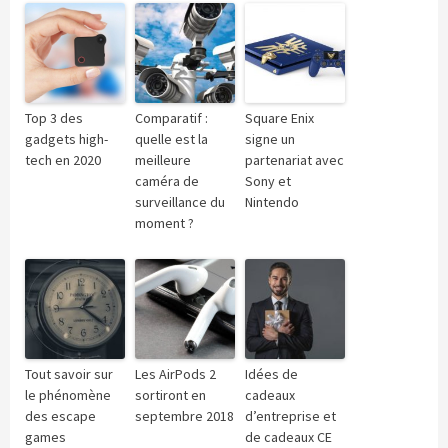
Top 3 des
Comparatif :
Square Enix
gadgets high-
quelle est la
signe un
tech en 2020
meilleure
partenariat avec
caméra de
Sony et
surveillance du
Nintendo
moment ?
Tout savoir sur
Les AirPods 2
Idées de
le phénomène
sortiront en
cadeaux
des escape
septembre 2018
d’entreprise et
games
de cadeaux CE