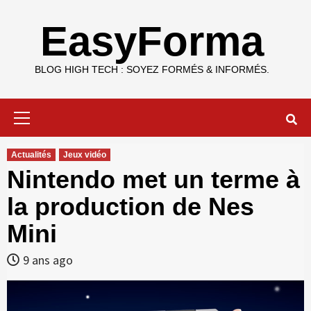
Skip
to
EasyForma
content
BLOG HIGH TECH : SOYEZ FORMÉS & INFORMÉS.
Primary
Menu
Actualités
Jeux vidéo
Nintendo met un terme à
la production de Nes
Mini
9 ans ago